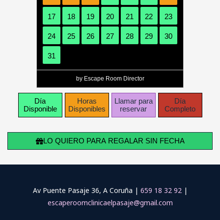
17
18
19
20
21
22
23
24
25
26
27
28
29
30
31
by Escape Room Director
Día
Horas
Llamar para
Día
Disponible
Disponibles
reservar
Completo
LO QUIERO PARA REGALAR SIN FECHA
Av Puente Pasaje 36, A Coruña |
659 18 32 92
|
escaperoomclinicaelpasaje@gmail.com