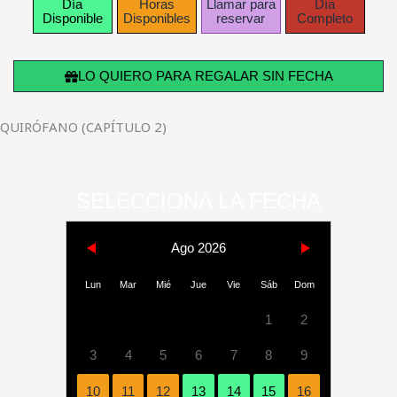
Día
Horas
Llamar para
Día
Disponible
Disponibles
reservar
Completo
LO QUIERO PARA REGALAR SIN FECHA
QUIRÓFANO (CAPÍTULO 2)
SELECCIONA LA FECHA
Ago 2026
Lun
Mar
Mié
Jue
Vie
Sáb
Dom
1
2
3
4
5
6
7
8
9
10
11
12
13
14
15
16